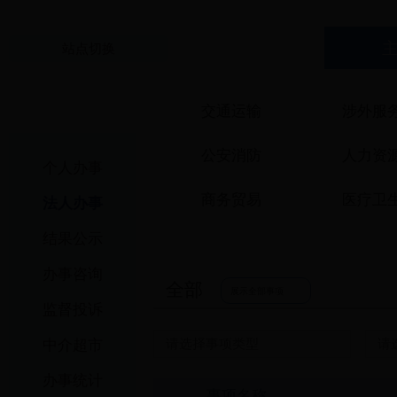
站点切换
交通运输
涉外服
公安消防
人力资
个人办事
商务贸易
医疗卫
法人办事
结果公示
资质认证
科技创
办事咨询
全部
国土和规划建设
检验检
展示全部事项
监督投诉
法人注销
融资信
中介超市
请选择事项类型
请
设立变更
水务气
办事统计
事项名称